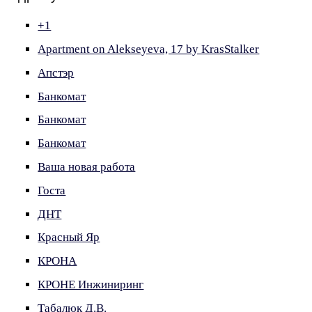
+1
Apartment on Alekseyeva, 17 by KrasStalker
Апстэр
Банкомат
Банкомат
Банкомат
Ваша новая работа
Госта
ДНТ
Красный Яр
КРОНА
КРОНЕ Инжиниринг
Табалюк Д.В.