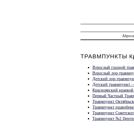
Адрес
ТРАВМПУНКТЫ Кр
Взрослый глазной тр
Взрослый лор-травмпу
Детский лор-травмпу
Детский травмпункт —
Красноярский краевой
Первый Частный Трав
Травмпункт Октябрьск
Травмпункт правобере
Травмпункт Советског
Травмпункт №2 Центр