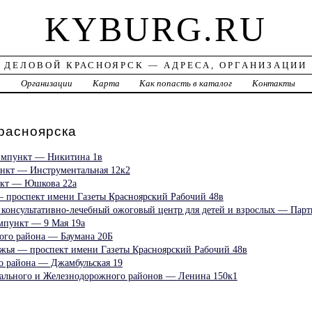
KYBURG.RU
ДЕЛОВОЙ КРАСНОЯРСК — АДРЕСА, ОРГАНИЗАЦИИ
а
Организации
Карта
Как попасть в каталог
Контакты
асноярска
авмпункт — Никитина 1в
нкт — Инструментальная 12к2
нкт — Юшкова 22а
 проспект имени Газеты Красноярский Рабочий 48в
 консультативно-лечебный ожоговый центр для детей и взрослых — Парт
мпункт — 9 Мая 19а
ого района — Баумана 20Б
жья — проспект имени Газеты Красноярский Рабочий 48в
о района — Джамбульская 19
ального и Железнодорожного районов — Ленина 150к1