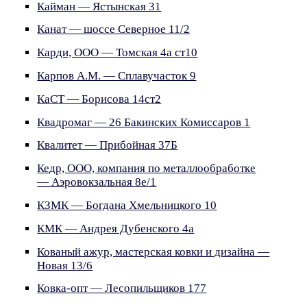
Кайман — Ястынская 31
Канат — шоссе Северное 11/2
Карди, ООО — Томская 4а ст10
Карпов А.М. — Сплавучасток 9
КаСТ — Борисова 14ст2
Квадромаг — 26 Бакинских Комиссаров 1
Квалитет — Прибойная 37Б
Кедр, ООО, компания по металлообработке
— Аэровокзальная 8е/1
КЗМК — Богдана Хмельницкого 10
КМК — Андрея Дубенского 4а
Кованый ажур, мастерская ковки и дизайна —
Новая 13/6
Ковка-опт — Лесопильщиков 177