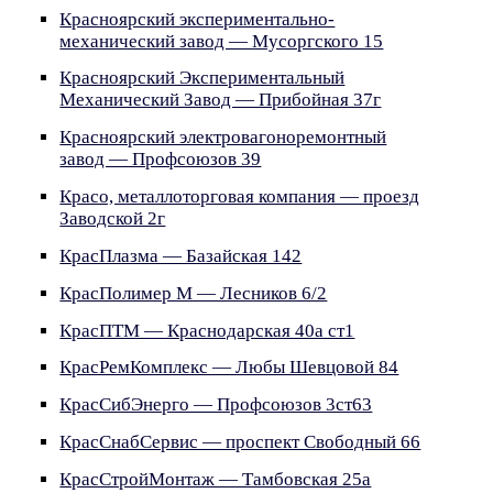
Красноярский экспериментально-
механический завод — Мусоргского 15
Красноярский Экспериментальный
Механический Завод — Прибойная 37г
Красноярский электровагоноремонтный
завод — Профсоюзов 39
Красо, металлоторговая компания — проезд
Заводской 2г
КрасПлазма — Базайская 142
КрасПолимер М — Лесников 6/2
КрасПТМ — Краснодарская 40а ст1
КрасРемКомплекс — Любы Шевцовой 84
КрасСибЭнерго — Профсоюзов 3ст63
КрасСнабСервис — проспект Свободный 66
КрасСтройМонтаж — Тамбовская 25а