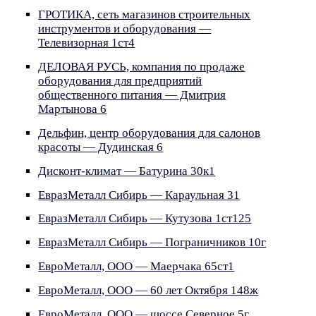
ГРОТИКА, сеть магазинов строительных
инструментов и оборудования —
Телевизорная 1ст4
ДЕЛОВАЯ РУСЬ, компания по продаже
оборудования для предприятий
общественного питания — Дмитрия
Мартынова 6
Дельфин, центр оборудования для салонов
красоты — Дудинская 6
Дисконт-климат — Батурина 30к1
ЕвразМеталл Сибирь — Караульная 31
ЕвразМеталл Сибирь — Кутузова 1ст125
ЕвразМеталл Сибирь — Пограничников 10г
ЕвроМеталл, ООО — Маерчака 65ст1
ЕвроМеталл, ООО — 60 лет Октября 148ж
ЕвроМеталл, ООО — шоссе Северное 5г