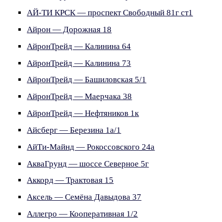
АЙ-ТИ КРСК — проспект Свободный 81г ст1
Айрон — Дорожная 18
АйронТрейд — Калинина 64
АйронТрейд — Калинина 73
АйронТрейд — Башиловская 5/1
АйронТрейд — Маерчака 38
АйронТрейд — Нефтяников 1к
Айсберг — Березина 1а/1
АйТи-Майнд — Рокоссовского 24а
АкваГрунд — шоссе Северное 5г
Аккорд — Трактовая 15
Аксель — Семёна Давыдова 37
Аллегро — Кооперативная 1/2