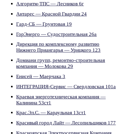
Алгоритм-ТПС — Лесников 6г
Антарес — Красной Гвардии 24
Гард-СБ — Грунтовая 19
ГорЭнерго — Судостроительная 26а
Дирекция по комплексному развитию
Нижнего Приангарья — Урицкого 123
Домиани групп, ремонтно-строительная
компания — Молокова 29
Енисей — Маерчака 3
ИНТЕГРАЦИЯ-Сервис — Свердловская 101а
Краевая энерготехническая компания —
Калинина 53ст1
Крас.Эл.С. — Караульная 13ст1
Красивый город Лайт — Лесопильщиков 177
Красноярская Электросервисная Компания