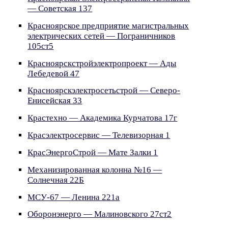
— Советская 137
Красноярское предприятие магистральных
электрических сетей — Пограничников
105ст5
Красноярскстройэлектропроект — Ады
Лебедевой 47
Красноярскэлектросетьстрой — Северо-
Енисейская 33
Крастехно — Академика Курчатова 17г
Красэлектросервис — Телевизорная 1
КрасЭнергоСтрой — Мате Залки 1
Механизированная колонна №16 —
Солнечная 22Б
МСУ-67 — Ленина 221а
Оборонэнерго — Малиновского 27ст2