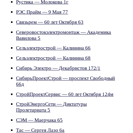
Рустика — Молокова 1г
РЭС Прайм — 9 Мая 77
Связьрем — 60 лет Октября 63
Северовостокэлектромонтаж — Академика
Вавилова 5
Сельэлектрострой — Калинина 66
Сельэлектрострой — Калинина 68
Сибирь Электро — Декабристов 172/1
СибирьПроектСтрой — проспект Свободный
66д
СтройПроектСервис — 60 лет Октября 124м
СтройЭнергоСети — Диктатуры
Пролетариата 5
СЭМ — Маерчака 65
Тас — Сергея Лазо 6а