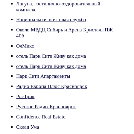
Лагуна, гостинично-оздоровительный
комплекс
Национальная почтовая служба
Около МВДЦ Сибирь и Арена Кристалл ПЖ
40б
ОлМикс
отель Парк Сити Живу как дома
отель Парк Сити Живу как дома
Парк Сити Апартаменты
Радио Европа Плюс Красноярск
РосТрик
Русское Радио-Красноярск
Сonfidence Real Estate
Склад Ума