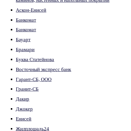
каминов, настенных и напольных покрытий
Аскон-Енисей
Банкомат
Банкомат
Бауарт
Брамари
Буква Статейнова
Восточный экспресс банк
Гарант-СБ, ООО
Гранит-СБ
Дакир
Джокер
Енисей
Жилплощадь24