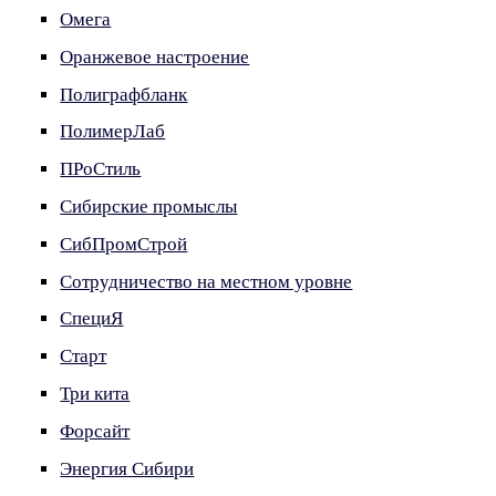
Омега
Оранжевое настроение
Полиграфбланк
ПолимерЛаб
ПРоСтиль
Сибирские промыслы
СибПромСтрой
Сотрудничество на местном уровне
СпециЯ
Старт
Три кита
Форсайт
Энергия Сибири