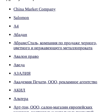
China Market Company
Salomon
А4
Абадан
АбрамсСталь, компания по продаже черного,
цветного и нержавеющего металлопроката
Авалон право
Аведа
АЗАЛИЯ
Академия Печати, ООО, рекламное агентство
АКИЛ
Альтера
Арт-тон, ООО, салон-магазин европейских