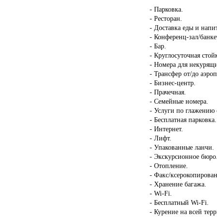
- Парковка.
- Ресторан.
- Доставка еды и напи
- Конференц-зал/банке
- Бар.
- Круглосуточная стой
- Номера для некурящ
- Трансфер от/до аэроп
- Бизнес-центр.
- Прачечная.
- Семейные номера.
- Услуги по глажению
- Бесплатная парковка.
- Интернет.
- Лифт.
- Упакованные ланчи.
- Экскурсионное бюро
- Отопление.
- Факс/ксерокопирован
- Хранение багажа.
- Wi-Fi.
- Бесплатный Wi-Fi.
- Курение на всей тер