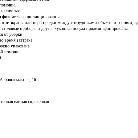
 помощи.
з наличных.
а физического дистанцирования.
тные экраны или перегородки между сотрудниками объекта и гостями, гд
ы, столовые приборы и другая кухонная посуда продезинфицированы.
ся от уборки.
во время завтрака.
дежно упакована.
ой помощи.
й.
 Аэровокзальная, 16
уточная единая справочная