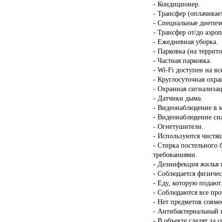
- Кондиционер.
- Трансфер (оплачивает
- Специальные диетиче
- Трансфер от/до аэроп
- Ежедневная уборка.
- Парковка (на террит
- Частная парковка.
- Wi-Fi доступен на в
- Круглосуточная охра
- Охранная сигнализац
- Датчики дыма.
- Видеонаблюдение в 
- Видеонаблюдение сн
- Огнетушители.
- Используются чистящ
- Стирка постельного 
требованиями.
- Дезинфекция жилья п
- Соблюдается физичес
- Еду, которую подают
- Соблюдаются все пр
- Нет предметов совме
- Антибактериальный г
- В объекте следят за 