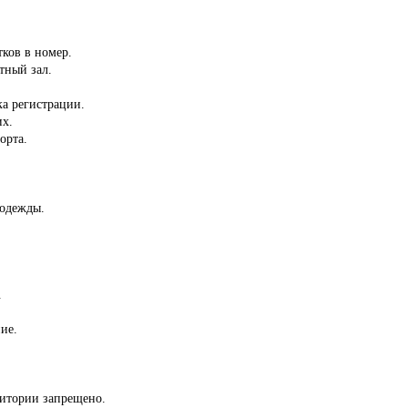
тков в номер.
тный зал.
ка регистрации.
их.
орта.
 одежды.
.
ие.
ритории запрещено.