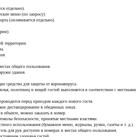
ся отдельно).
ские меню (по запросу).
орта (оплачивается отдельно).
ории).
сей территории.
на.
ия.
местах общего пользования.
аружи здания.
ие средства для защиты от коронавируса.
белья, полотенец и вещей гостей выполняется в соответствии с местны
роводится перед приездом каждого нового гостя.
кое дистанцирование в обеденных зонах.
 в объекте, можно заказать в номер.
отоколы безопасности, принятые местными властями.
стного использования (бумажное меню, журналы, ручки, газеты и т. д.).
ель для рук доступен в номерах и местах общего пользования.
состоянием здоровья гостей.