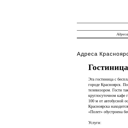
Адрес
Адреса Красноярс
Гостиница
Эта гостиница
с беспл
городе Красноярск. По
телевизором. Гости та
круглосуточном кафе 
100 м от автобусной о
Красноярска находитс
«Полет» обустроена бе
Услуги: