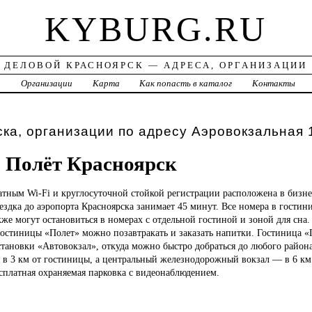
KYBURG.RU
ДЕЛОВОЙ КРАСНОЯРСК — АДРЕСА, ОРГАНИЗАЦИИ
а
Организации
Карта
Как попасть в каталог
Контакты
ка, организации по адресу Аэровокзальная 
 Полёт Красноярск
атным Wi-Fi и круглосуточной стойкой регистрации расположена в бизне
ездка до аэропорта Красноярска занимает 45 минут. Все номера в гости
кже могут остановиться в номерах с отдельной гостиной и зоной для сна
гостиницы «Полет» можно позавтракать и заказать напитки. Гостиница «
становки «Автовокзал», откуда можно быстро добраться до любого района
я в 3 км от гостиницы, а центральный железнодорожный вокзал — в 6 км
сплатная охраняемая парковка с видеонаблюдением.