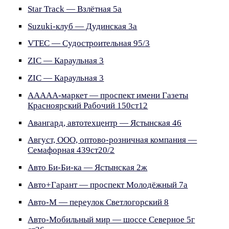
Star Track — Взлётная 5а
Suzuki-клуб — Дудинская 3а
VTEC — Судостроительная 95/3
ZIC — Караульная 3
ZIC — Караульная 3
ААААА-маркет — проспект имени Газеты
Красноярский Рабочий 150ст12
Авангард, автотехцентр — Ястынская 46
Август, ООО, оптово-розничная компания —
Семафорная 439ст20/2
Авто Би-Би-ка — Ястынская 2ж
Авто+Гарант — проспект Молодёжный 7а
Авто-М — переулок Светлогорский 8
Авто-Мобильный мир — шоссе Северное 5г