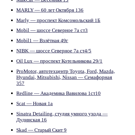
MARLY — 60 лет Октября 136
Marly — проспект Комсомольский 1Б
Mobil — шоссе Северное 7а ст3
Mobil1 — Взлётная 49г
NIBK — шоссе Северное 7а ст4/5
Oil Lux — проспект Котельникова 29/1
ProMotor, автотехцентр Toyota, Ford, Mazda,
Hyundai, Mitsubishi, Nissan — Семафорная
357
Redline — Академика Вавилова 1ст10
Scat — Новая 1а
Sinatra Detailing, студия умного ухода —
Дудинская 16
Skad — Старый Скит 9