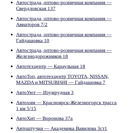
Автострада, оптово-розничная компания —
Свердловская 137
Автострада, оптово-розничная компания —
Авиаторов 7/2
Автострада, оптово-розничная компания —
Гайдашовка 10
Автострада, оптово-розничная компания —
Железнодорожников 18
Автотехцентр — Караульная 18
АвтоТоп, автотехцентр TOYOTA, NISSAN,
MAZDA и MITSUBISHI — Гайдашовка 7
АвтоУют — Изумрудная 3
Автохим — Красноярск-Железногорск трасса
1 км 5/15
АвтоХит — Воронова 37а
Автоштучки — Академика Вавилова 3ст1