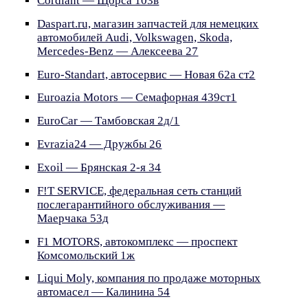
Cordiant — Щорса 103в
Daspart.ru, магазин запчастей для немецких
автомобилей Audi, Volkswagen, Skoda,
Mercedes-Benz — Алексеева 27
Euro-Standart, автосервис — Новая 62а ст2
Euroazia Motors — Семафорная 439ст1
EuroCar — Тамбовская 2д/1
Evrazia24 — Дружбы 26
Exoil — Брянская 2-я 34
F!T SERVICE, федеральная сеть станций
послегарантийного обслуживания —
Маерчака 53д
F1 MOTORS, автокомплекс — проспект
Комсомольский 1ж
Liqui Moly, компания по продаже моторных
автомасел — Калинина 54