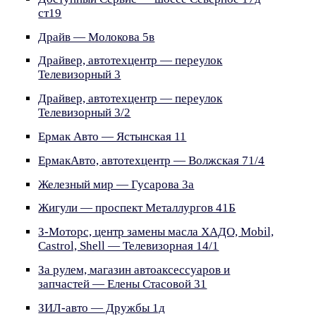
ст19
Драйв — Молокова 5в
Драйвер, автотехцентр — переулок
Телевизорный 3
Драйвер, автотехцентр — переулок
Телевизорный 3/2
Ермак Авто — Ястынская 11
ЕрмакАвто, автотехцентр — Волжская 71/4
Железный мир — Гусарова 3а
Жигули — проспект Металлургов 41Б
З-Моторс, центр замены масла ХАДО, Mobil,
Castrol, Shell — Телевизорная 14/1
За рулем, магазин автоаксессуаров и
запчастей — Елены Стасовой 31
ЗИЛ-авто — Дружбы 1д