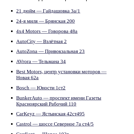
21 дюйм — Гайдашовка 3а/1
24-я миля — Брянская 200
4х4 Motors — Говорова 48а
AutoCity — Взлётная 2
AutoZona — Привокзальная 23
AVrora — Тельмана 34
Best Motors, центр установки моторов —
Новая 62а
Bosch — Юности 1ст2
BunkerAuto — проспект имени Газеты
Красноярский Рабочий 110
CarKeyz — Ястынская 42ст495
Castrol — шоссе Северное 7а ст4/5