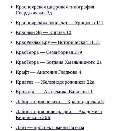
Красноярская цифровая типография —
Свердловская 3д
Красноярскбланкоиздат — Урицкого 111
Красный Яр — Кирова 10
КрасРеклама.ру — Историческая 111/1
КрасТерра — Семафорная 219
КрасТерра — Богдана Хмельницкого 2а
Крафт — Анатолия Гладкова 4
Криатив — Железнодорожников 22а
Крокодил — Академика Вавилова 1
Лаборатория печати — Краснодарская 5
Лаборатория полиграфии — Академика
Киренского 26Б
Лайт — проспект имени Газеты