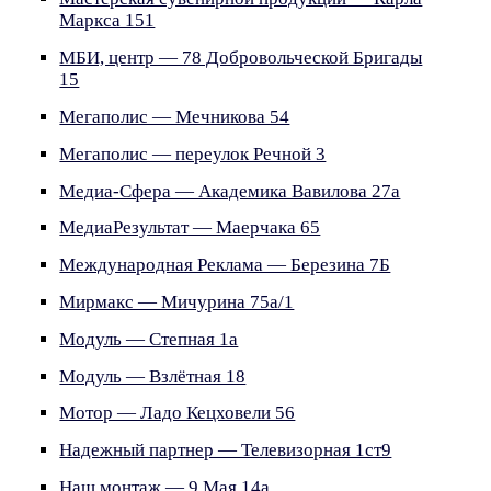
Маркса 151
МБИ, центр — 78 Добровольческой Бригады
15
Мегаполис — Мечникова 54
Мегаполис — переулок Речной 3
Медиа-Сфера — Академика Вавилова 27а
МедиаРезультат — Маерчака 65
Международная Реклама — Березина 7Б
Мирмакс — Мичурина 75а/1
Модуль — Степная 1а
Модуль — Взлётная 18
Мотор — Ладо Кецховели 56
Надежный партнер — Телевизорная 1ст9
Наш монтаж — 9 Мая 14а