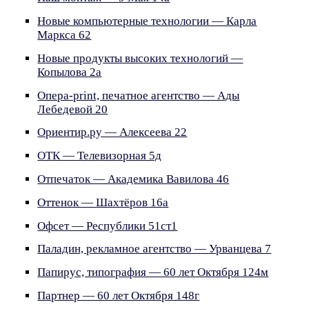
Новые компьютерные технологии — Карла
Маркса 62
Новые продукты высоких технологий —
Копылова 2а
Опера-print, печатное агентство — Ады
Лебедевой 20
Ориентир.ру — Алексеева 22
ОТК — Телевизорная 5д
Отпечаток — Академика Вавилова 46
Оттенок — Шахтёров 16а
Офсет — Республики 51ст1
Паладин, рекламное агентство — Урванцева 7
Папирус, типография — 60 лет Октября 124м
Партнер — 60 лет Октября 148г