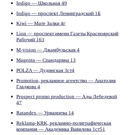
Indigo — Школьная 49
Indigo — проспект Ленинградский 1Б
Kiwi — Мате Залки 4г
Lion — проспект имени Газеты Красноярский
Рабочий 163
M-vision — Джамбульская 4
Magenta — Спандаряна 13
POLZA — Дудинская 3ст4
Promotion, рекламное агентство — Анатолия
Гладкова 4
Prospect promo production — Ады Лебедевой
47
Ratandex — Урванцева 14
Reklama-KRK, рекламно-полиграфическая
компания — Академика Вавилова 1ст51