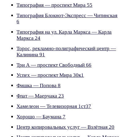
Типография — проспект Мира 55
Типография Блокнот-Экспресс — Читинская
6
Типография на ул. Карла Маркса — Карла
Маркса 24
Торос, рекламно-полиграфический центр —
Калинина 91
Три А — проспект Свободный 66
Успех — проспект Мира 30к1
Фишка — Попова 8
Флат — Маерчака 23
Хамелеон — Телевизорная 1ст37
Хорошо — Баумана 7
Центр копировальных услуг — Взлётная 20