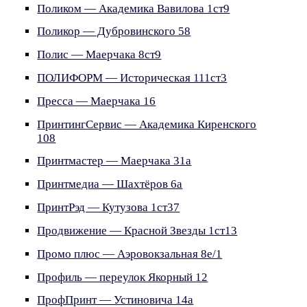
Поликом — Академика Вавилова 1ст9
Поликор — Дубровинского 58
Полис — Маерчака 8ст9
ПОЛИФОРМ — Историческая 111ст3
Пресса — Маерчака 16
ПринтингСервис — Академика Киренского
108
Принтмастер — Маерчака 31а
Принтмедиа — Шахтёров 6а
ПринтРэд — Кутузова 1ст37
Продвижение — Красной Звезды 1ст13
Промо плюс — Аэровокзальная 8е/1
Профиль — переулок Якорный 12
ПрофПринт — Устиновича 14а