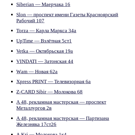
Siberian — Маерчака 16
Slon — проспект имени Газеты Красноярский
Рабочий 107
Torza — Карла Маркса 34а
UpTime — Взлётная 5ст1
Vetka — Октябрьская 19а
VINDATI — Затонская 44
Wаm — Новая 62а
Xpress PRINT — Телевизорная 6а
Z-CARD Sibir — Молокова 68
А 48, рекламная мастерская — проспект
Металлургов 2в
А 48, рекламная мастерская — Партизана
Железняка 17ст26
А.Kri — Молокова 1к4