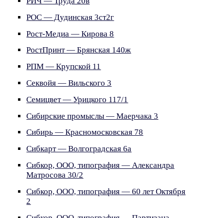
РИЧ — Труда 20в
РОС — Дудинская 3ст2г
Рост-Медиа — Кирова 8
РостПринт — Брянская 140ж
РПМ — Крупской 11
Секвойя — Вильского 3
Семицвет — Урицкого 117/1
Сибирские промыслы — Маерчака 3
Сибирь — Красномосковская 78
Сибкарт — Волгоградская 6а
Сибкор, ООО, типография — Александра
Матросова 30/2
Сибкор, ООО, типография — 60 лет Октября
2
Сибкор, ООО, типография — Партизана