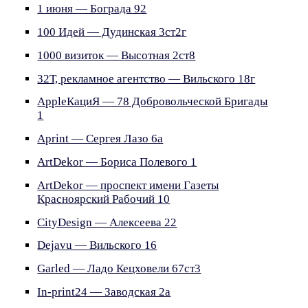
1 июня — Бограда 92
100 Идей — Дудинская 3ст2г
1000 визиток — Высотная 2ст8
32Т, рекламное агентство — Вильского 18г
AppleКациЯ — 78 Добровольческой Бригады
1
Aprint — Сергея Лазо 6а
ArtDekor — Бориса Полевого 1
ArtDekor — проспект имени Газеты
Красноярский Рабочий 10
CityDesign — Алексеева 22
Dejavu — Вильского 16
Garled — Ладо Кецховели 67ст3
In-print24 — Заводская 2а