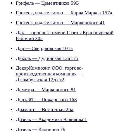
Грифель — Цементников 59Б
Гротеск, издательство — Карла Маркса 157а
Гротеск, издательство — Марковского 41
Дак — проспект имени Газеты Красноярский
Рабочий 30а
Дар — Свердловская 101а
Деколь — Дудинская 12а ст5
ДекорКомпозит, ООО, торгово-
производственная компания —
Джамбульская 12д ст2
Деметра — Марковского 81
ДерзайТ — Пожарского 168
Диамант — Восточная 26а
Дизель — Академика Вавилова 1
Дизель — Калинина 79