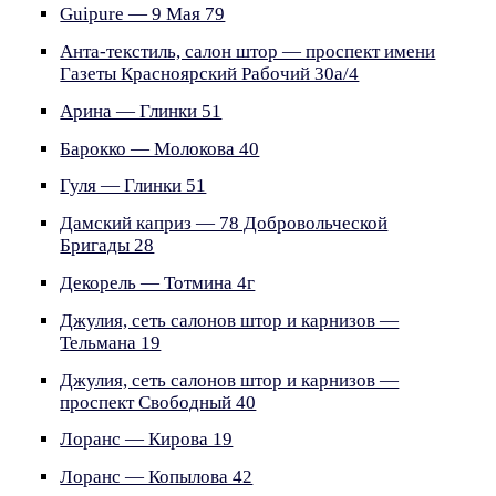
Guipure — 9 Мая 79
Анта-текстиль, салон штор — проспект имени
Газеты Красноярский Рабочий 30а/4
Арина — Глинки 51
Барокко — Молокова 40
Гуля — Глинки 51
Дамский каприз — 78 Добровольческой
Бригады 28
Декорель — Тотмина 4г
Джулия, сеть салонов штор и карнизов —
Тельмана 19
Джулия, сеть салонов штор и карнизов —
проспект Свободный 40
Лоранс — Кирова 19
Лоранс — Копылова 42