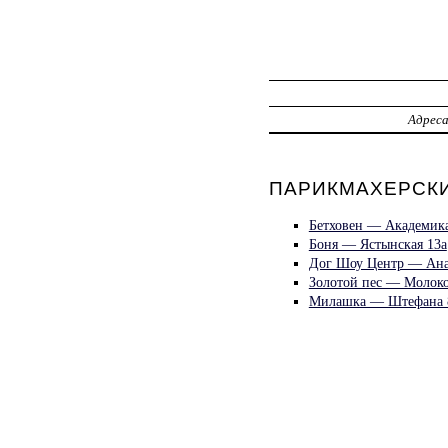
Адрес
ПАРИКМАХЕРСКИ
Бетховен — Академика
Боня — Ястынская 13а
Дог Шоу Центр — Анат
Золотой пес — Молоко
Милашка — Штефана 