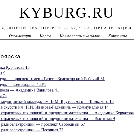
KYBURG.RU
ДЕЛОВОЙ КРАСНОЯРСК — АДРЕСА, ОРГАНИЗАЦИИ
а
Организации
Карта
Как попасть в каталог
Контакты
оярска
ка Курчатова 15
я 9
едж — проспект имени Газеты Красноярский Рабочий 31
ледж — Семафорная 433/1
школа — Академика Вавилова 41
я 7а
 медицинский колледж им. В.М. Крутовского — Вильского 13
 искусств им. П.И. Иванова-Радкевича — Коммунальная 14
 отраслевых технологий и предпринимательства — Академика Курчатова
 отраслевых технологий и предпринимательства — Высотная 9
 радиоэлектроники — проспект Свободный 67
 радиоэлектроники — Песочная 22