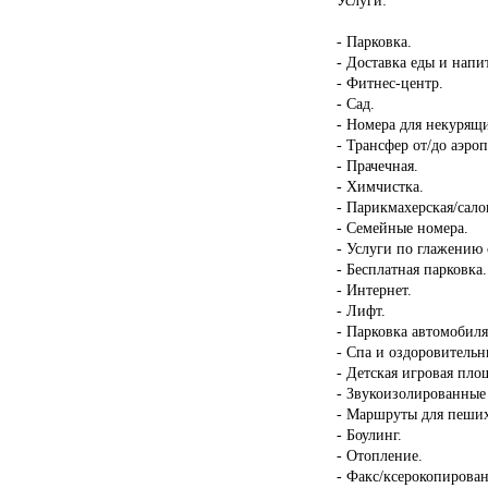
- Парковка.
- Доставка еды и напи
- Фитнес-центр.
- Сад.
- Номера для некурящ
- Трансфер от/до аэроп
- Прачечная.
- Химчистка.
- Парикмахерская/сало
- Семейные номера.
- Услуги по глажению
- Бесплатная парковка.
- Интернет.
- Лифт.
- Парковка автомобиля
- Спа и оздоровительн
- Детская игровая пло
- Звукоизолированные
- Маршруты для пеших
- Боулинг.
- Отопление.
- Факс/ксерокопирован