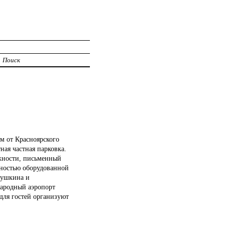
Поиск
км от Красноярского
ная частная парковка.
жности, письменный
лностью оборудованной
Пушкина и
народный аэропорт
для гостей организуют