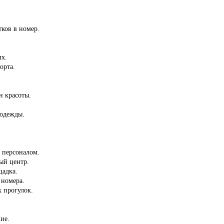
тков в номер.
их.
орта.
н красоты.
 одежды.
 персоналом.
ый центр.
щадка.
 номера.
 прогулок.
ие.