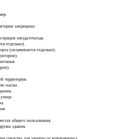
мер.
ритории запрещено.
страция заезда/отъезда.
ся отдельно).
орта (оплачивается отдельно).
ритории).
питания.
ории).
сей территории.
ли пазлы.
ещении.
 улице.
на.
ия.
местах общего пользования.
аружи здания.
ие средства для защиты от коронавируса.