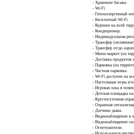
- Хранение багажа.
- Wi-Fi.
- Гипоаллергенный но
- Бесплатный Wi-Fi.
- Курение на всей тер
- Кондиционер.
- Индивидуальная реги
- Трансфер (оплачивает
- Трансфер от/до аэроп
- Мини-маркет (на тер
- Доставка продуктов 
- Парковка (на террит
- Частная парковка.
- Wi-Fi доступен на в
- Настольные игры и/и
- Игровая зона в пом
- Детская площадка на
- Круглосуточная охра
- Охранная сигнализац
- Датчики дыма.
- Видеонаблюдение в 
- Видеонаблюдение сн
- Огнетушители.
- Используются чистящ