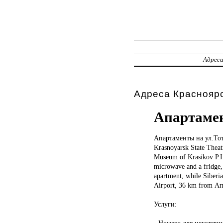
Адрес
Адреса Красноярс
Апартамен
Апартаменты на
ул.То
Krasnoyarsk State Theat
Museum of Krasikov P.I.
microwave and a fridge,
apartment, while Siberia
Airport, 36 km from А
Услуги:
- Номера для некурящ