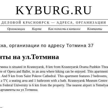
KYBURG.RU
ДЕЛОВОЙ КРАСНОЯРСК — АДРЕСА, ОРГАНИЗАЦИИ
а
Организации
Карта
Как попасть в каталог
Контакты
ка, организации по адресу Тотмина 37
ты на ул.Тотмина
тмина is situated in Krasnoyarsk, 8 km from Krasnoyarsk Drama Pushkin Thea
re of Opera and Ballet, in an area where hiking can be enjoyed. This apartmen
 And 9 km from Saint Pokrov Cathedral. This apartment features 2 bedrooms, 
 a TV, a seating area and 1 bathroom with a bath. Krasnoyarsk Museum Centre
n Federal University is 6 km from the property. The nearest airport is Yemelya
партаменты на ул.Тотмина.
их.