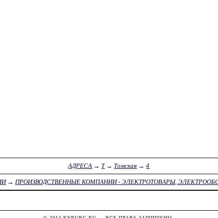
АДРЕСА
→
Т
→
Томская
→
4
ИИ
→
ПРОИЗВОДСТВЕННЫЕ КОМПАНИИ - ЭЛЕКТРОТОВАРЫ, ЭЛЕКТРООБ
© 2014
KYBURG.RU
— ВСЕ ПРАВА ЗАЩИЩЕНЫ.