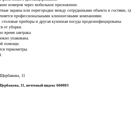
ние номеров через мобильное приложение.
тные экраны или перегородки между сотрудниками объекта и гостями, гд
олняется профессиональными клининговыми компаниями.
ы, столовые приборы и другая кухонная посуда продезинфицированы.
ся от уборки.
во время завтрака.
дежно упакована.
ой помощи.
тся термометры.
й.
 Щербакова, 11
 Щербакова, 11, почтовый индекс 660003