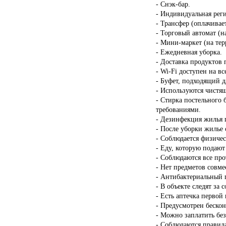
- Снэк-бар.
- Индивидуальная реги
- Трансфер (оплачивает
- Торговый автомат (н
- Мини-маркет (на тер
- Ежедневная уборка.
- Доставка продуктов 
- Wi-Fi доступен на в
- Буфет, подходящий д
- Используются чистящ
- Стирка постельного 
требованиями.
- Дезинфекция жилья п
- После уборки жилье 
- Соблюдается физичес
- Еду, которую подают
- Соблюдаются все пр
- Нет предметов совме
- Антибактериальный г
- В объекте следят за 
- Есть аптечка первой
- Предусмотрен бескон
- Можно заплатить бе
- Соблюдаются правил