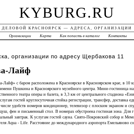
KYBURG.RU
ДЕЛОВОЙ КРАСНОЯРСК — АДРЕСА, ОРГАНИЗАЦИИ
а
Организации
Карта
Как попасть в каталог
Контакты
ка, организации по адресу Щербакова 11
ва-Лайф
ва-Лайф»
с баром расположена в Красноярске в Красноярском крае, в 10 к
а имени Пушкина и Красноярского музейного центра. Мини-гостиница нах
ственного театра оперы и балета, в 3,3 км от центрального стадиона «Ени
лугам гостей круглосуточная стойка регистрации, трансфер, доставка ед
 числе удобств номеров кондиционер, телевизор с плоским экраном и с
душ, фен и письменный стол. В номерах обустроена гостиная зона. Для го
альный завтрак. К услугам гостей сауна. Свято-Покровский собор и Ме
отеля Aqua - Life. Расстояние до международного аэропорта Емельяново со