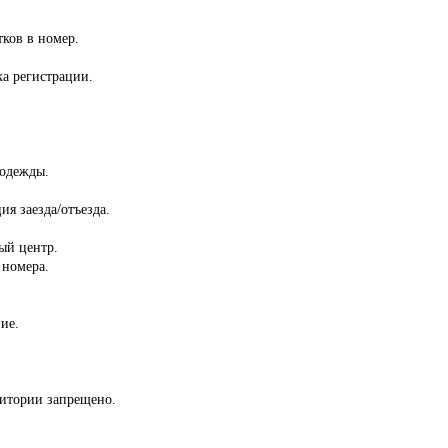
тков в номер.
ка регистрации.
 одежды.
ия заезда/отъезда.
ый центр.
 номера.
ие.
ритории запрещено.