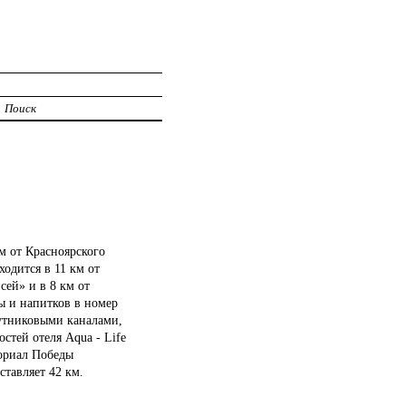
Поиск
м от Красноярского
одится в 11 км от
сей» и в 8 км от
ы и напитков в номер
путниковыми каналами,
стей отеля Aqua - Life
мориал Победы
ставляет 42 км.