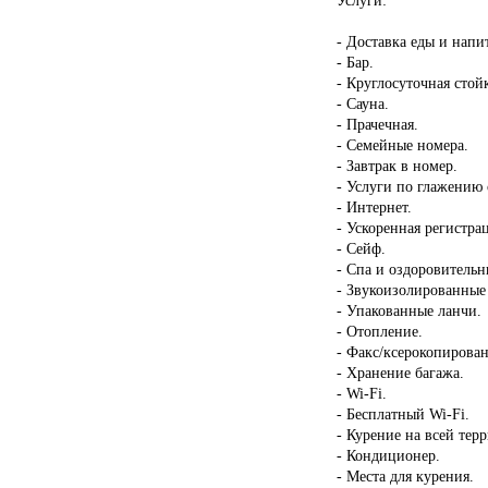
- Доставка еды и напи
- Бар.
- Круглосуточная стой
- Сауна.
- Прачечная.
- Семейные номера.
- Завтрак в номер.
- Услуги по глажению
- Интернет.
- Ускоренная регистрац
- Сейф.
- Спа и оздоровительн
- Звукоизолированные
- Упакованные ланчи.
- Отопление.
- Факс/ксерокопирован
- Хранение багажа.
- Wi-Fi.
- Бесплатный Wi-Fi.
- Курение на всей тер
- Кондиционер.
- Места для курения.