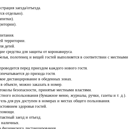
страция заезда/отъезда.
ся отдельно).
апитки).
ритории).
питания.
сей территории.
ля детей.
ие средства для защиты от коронавируса.
белья, полотенец и вещей гостей выполняется в соответствии с местны
роводится перед приездом каждого нового гостя.
опечатывается до прихода гостя.
кое дистанцирование в обеденных зонах.
 в объекте, можно заказать в номер.
отоколы безопасности, принятые местными властями.
стного использования (бумажное меню, журналы, ручки, газеты и т. д.).
ель для рук доступен в номерах и местах общего пользования.
состоянием здоровья гостей.
 помощи.
тактный заезд и отъезд.
з наличных.
а физического дистанцирования.