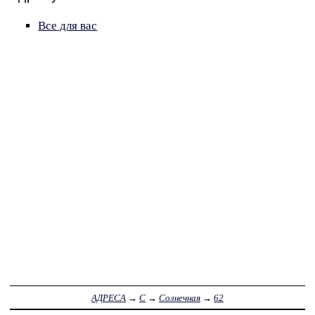
Все для вас
АДРЕСА
→
С
→
Солнечная
→
62