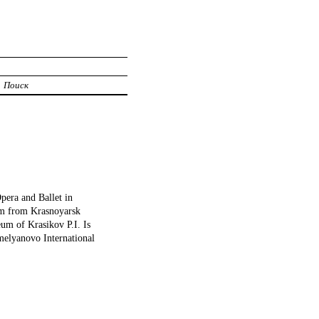
Поиск
era and Ballet in
km from Krasnoyarsk
um of Krasikov P.I. Is
melyanovo International