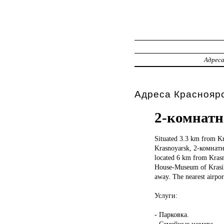
Адрес
Адреса Красноярс
2-комнатн
Situated 3.3
km from Kra
Krasnoyarsk, 2-комнатна
located 6 km from Krasn
House-Museum of Krasik
away. The nearest airpor
Услуги:
- Парковка.
- Семейные номера.