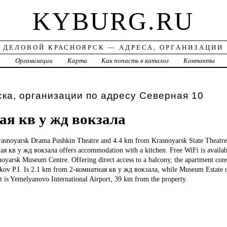
KYBURG.RU
ДЕЛОВОЙ КРАСНОЯРСК — АДРЕСА, ОРГАНИЗАЦИИ
а
Организации
Карта
Как попасть в каталог
Контакты
ка, организации по адресу Северная 10
ая кв у жд вокзала
snoyarsk Drama Pushkin Theatre and 4.4 km from Krasnoyarsk State Theatre 
я кв у жд вокзала offers accommodation with a kitchen. Free WiFi is availabl
oyarsk Museum Centre. Offering direct access to a balcony, the apartment cons
ov P.I. Is 2.1 km from 2-комнатная кв у жд вокзала, while Museum Estate o
t is Yemelyanovo International Airport, 39 km from the property.