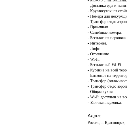
- Доставка еды и напи
- Круглосуточная стой
- Номера для некурящ
- Трансфер от/до аэроп
- Прачечная.
- Семейные номера.
- Бесплатная парковка.
- Интернет.
- Лифт.
- Отопление.
- Wi-Fi.
- Бесплатный Wi-Fi.
- Курение на всей тер
- Банкомат на террито
- Трансфер (оплачивает
- Трансфер от/до аэроп
- Общая кухня.
- Wi-Fi доступен на в
- Уличная парковка.
Адрес
Россия, г. Красноярск,