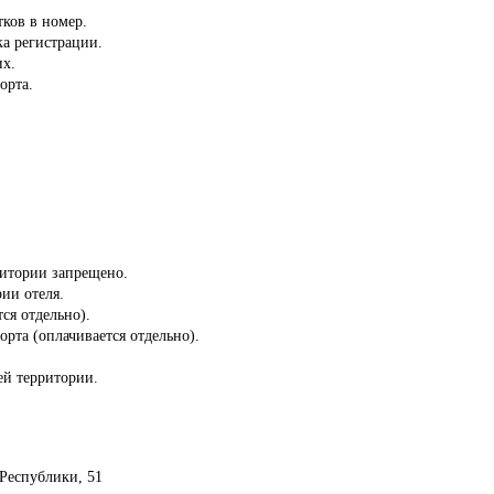
тков в номер.
ка регистрации.
их.
орта.
ритории запрещено.
рии отеля.
ся отдельно).
орта (оплачивается отдельно).
сей территории.
 Республики, 51