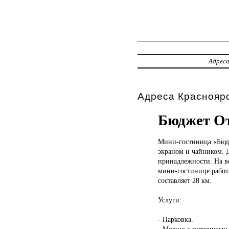
Адрес
Адреса Красноярс
Бюджет О
Мини-гостиница «Бю
экраном и чайником. 
принадлежности. На в
мини-гостинице работ
составляет 28 км.
Услуги:
- Парковка.
- Можно с питомцами