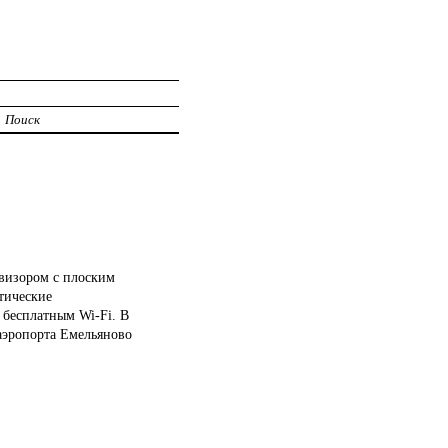
Поиск
евизором с плоским
тические
 бесплатным Wi-Fi. В
аэропорта Емельяново