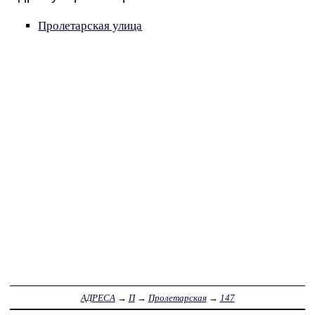
Пролетарская улица
АДРЕСА
→
П
→
Пролетарская
→
147