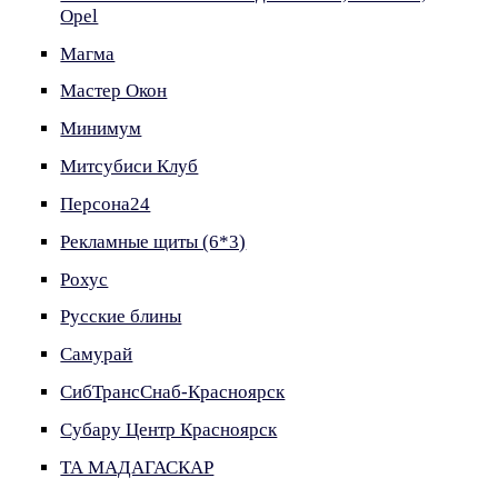
Opel
Магма
Мастер Окон
Минимум
Митсубиси Клуб
Персона24
Рекламные щиты (6*3)
Рохус
Русские блины
Самурай
СибТрансСнаб-Красноярск
Субару Центр Красноярск
ТА МАДАГАСКАР