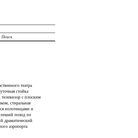
Поиск
ственного театра
суточная стойка
, телевизор с плоским
ком, стиральная
ься полотенцами и
в пеший поход по
кий драматический
ного аэропорта