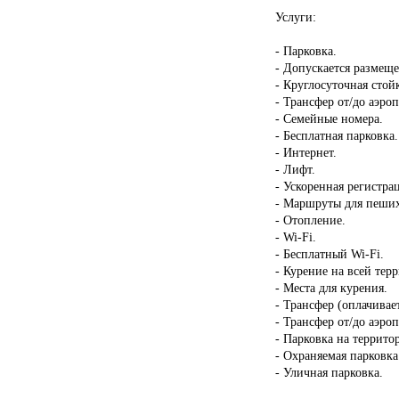
Услуги:
- Парковка.
- Допускается размещ
- Круглосуточная стой
- Трансфер от/до аэроп
- Семейные номера.
- Бесплатная парковка.
- Интернет.
- Лифт.
- Ускоренная регистрац
- Маршруты для пеших
- Отопление.
- Wi-Fi.
- Бесплатный Wi-Fi.
- Курение на всей тер
- Места для курения.
- Трансфер (оплачивает
- Трансфер от/до аэроп
- Парковка на террито
- Охраняемая парковка
- Уличная парковка.