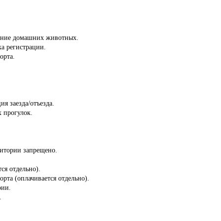
ение домашних животных.
ка регистрации.
орта.
ия заезда/отъезда.
 прогулок.
ритории запрещено.
ся отдельно).
орта (оплачивается отдельно).
рии.
.