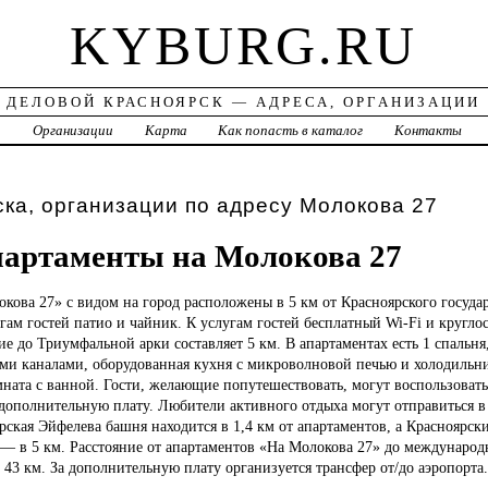
KYBURG.RU
ДЕЛОВОЙ КРАСНОЯРСК — АДРЕСА, ОРГАНИЗАЦИИ
а
Организации
Карта
Как попасть в каталог
Контакты
ка, организации по адресу Молокова 27
артаменты на Молокова 27
кова 27» с видом на город расположены в 5 км от Красноярского государ
угам гостей патио и чайник. К услугам гостей бесплатный Wi-Fi и кругло
ие до Триумфальной арки составляет 5 км. В апартаментах есть 1 спальня
ми каналами, оборудованная кухня с микроволновой печью и холодильни
ната с ванной. Гости, желающие попутешествовать, могут воспользоват
 дополнительную плату. Любители активного отдыха могут отправиться 
рская Эйфелева башня находится в 1,4 км от апартаментов, а Красноярс
— в 5 км. Расстояние от апартаментов «На Молокова 27» до международ
 43 км. За дополнительную плату организуется трансфер от/до аэропорта.