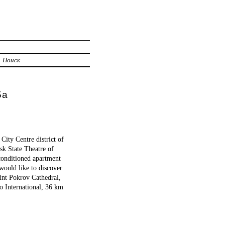
Поиск
5а
City Centre district of
k State Theatre of
conditioned apartment
would like to discover
aint Pokrov Cathedral,
 International, 36 km