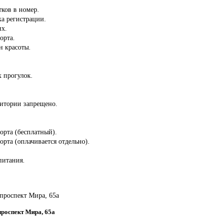
тков в номер.
ка регистрации.
их.
орта.
н красоты.
 прогулок.
ритории запрещено.
порта (бесплатный).
орта (оплачивается отдельно).
питания.
 проспект Мира, 65а
 проспект Мира, 65а