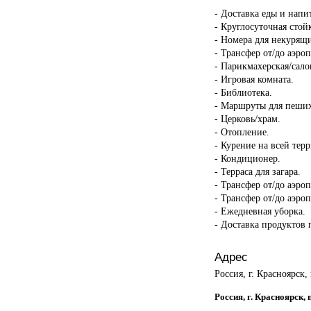
- Доставка еды и напи
- Круглосуточная стой
- Номера для некурящ
- Трансфер от/до аэроп
- Парикмахерская/сало
- Игровая комната.
- Библиотека.
- Маршруты для пеших
- Церковь/храм.
- Отопление.
- Курение на всей тер
- Кондиционер.
- Терраса для загара.
- Трансфер от/до аэро
- Трансфер от/до аэроп
- Ежедневная уборка.
- Доставка продуктов 
Адрес
Россия, г. Красноярск,
Россия, г. Красноярск,