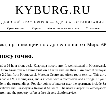
KYBURG.RU
ДЕЛОВОЙ КРАСНОЯРСК — АДРЕСА, ОРГАНИЗАЦИИ
а
Организации
Карта
Как попасть в каталог
Контакты
ка, организации по адресу проспект Мира 6
посуточно.
and a 24-hour front desk, Квартира посуточно. Is well situated in Krasnoyarsk 
 from Krasnoyarsk Drama Pushkin Theatre and less than 1 km from Krasnoyars
 set 2.2 km from Krasnoyarsk Museum Centre and offers room service. This air-
cable TV, a dining area, and a kitchen with a microwave and a fridge. If you 
ible in the surroundings. Popular points of interest near the apartment include S
tafiyev and Krasnoyarsk Regional Museum. The nearest airport is Yemelyanovo
, and the property offers a free airport shuttle service.