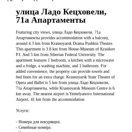
улица Ладо Кецховели,
71а Апартаменты
Featuring city
views, улица Ладо Кецховели, 71а
Апартаменты provides accommodation with a balcony,
around 4.3 km from Krasnoyarsk Drama Pushkin Theatre.
This apartment is 3.8 km from House-Museum of Krasikov
P.I. And 5 km from Siberian Federal University. The
apartment features 1 bedroom, a kitchen with a microwave
and a fridge, a washing machine, and 1 bathroom. For
added convenience, the property can provide towels and
bed linen for an extra charge. Krasnoyarsk State Theatre of
Opera and Ballet is 5 km from улица Ладо Кецховели,
71а Апартаменты, while Krasnoyarsk Museum Centre is 6
km away. The nearest airport is Yemelyanovo International
Airport, 41 km from the accommodation.
Услуги:
- Номера для некурящих.
- Семейные номера.