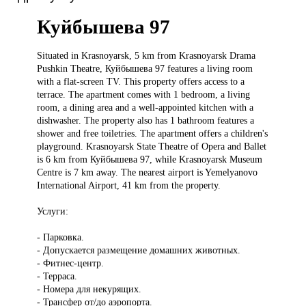
Куйбышева 97
Situated in
Krasnoyarsk, 5 km from Krasnoyarsk Drama
Pushkin Theatre, Куйбышева 97 features a living room
with a flat-screen TV. This property offers access to a
terrace. The apartment comes with 1 bedroom, a living
room, a dining area and a well-appointed kitchen with a
dishwasher. The property also has 1 bathroom features a
shower and free toiletries. The apartment offers a children's
playground. Krasnoyarsk State Theatre of Opera and Ballet
is 6 km from Куйбышева 97, while Krasnoyarsk Museum
Centre is 7 km away. The nearest airport is Yemelyanovo
International Airport, 41 km from the property.
Услуги:
- Парковка.
- Допускается размещение домашних животных.
- Фитнес-центр.
- Терраса.
- Номера для некурящих.
- Трансфер от/до аэропорта.