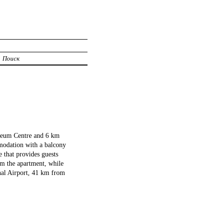
Поиск
seum Centre and 6 km
modation with a balcony
 that provides guests
om the apartment, while
nal Airport, 41 km from