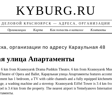
KYBURG.RU
ДЕЛОВОЙ КРАСНОЯРСК — АДРЕСА, ОРГАНИЗАЦИИ
а
Организации
Карта
Как попасть в каталог
Контакты
ка, организации по адресу Караульная 48
ая улица Апартаменты
, 6 km from Krasnoyarsk Drama Pushkin Theatre, 6 km from Krasnoyarsk Mu
 Theatre of Opera and Ballet, Караульная улица Апартаменты features accom
ment has 1 bedroom, a TV with cable channels and a fully equipped kitchenette
dge, a washing machine and a stovetop. Krasnoyarsk Eiffel Tower is 3.4 km fr
pel is 3.4 km from the property. The nearest airport is Yemelyanovo Internatio
ртаменты.