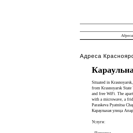
Адрес
Адреса Красноярс
Караульн
Situated in
Krasnoyarsk
from Krasnoyarsk State
and free WiFi. The apart
with a microwave, a fri
Paraskeva Pyatnitsa Cha
Караульная улица Апа
Услуги:
- Парковка.