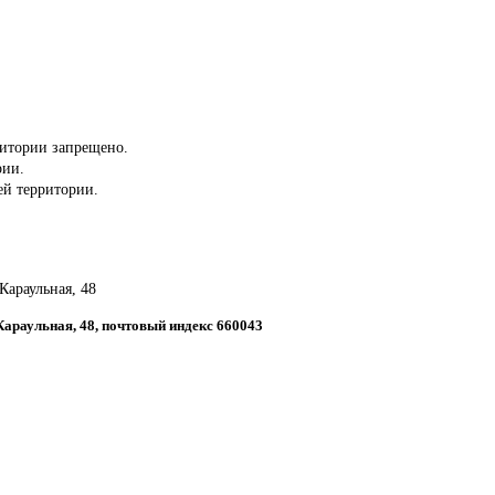
ритории запрещено.
рии.
сей территории.
 Караульная, 48
 Караульная, 48, почтовый индекс 660043