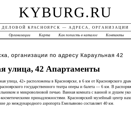
KYBURG.RU
ДЕЛОВОЙ КРАСНОЯРСК — АДРЕСА, ОРГАНИЗАЦИИ
а
Организации
Карта
Как попасть в каталог
Контакты
ка, организации по адресу Караульная 42
я улица, 42 Апартаменты
ьная
улица, 42» расположены в Красноярске, в 6 км от Красноярского драм
сноярского государственного театра оперы и балета — 6 км. В распоряж
ильником и микроволновой печью. Ванная комната с ванной и душем ук
-косметическими принадлежностями. Красноярский музейный центр нахо
ние до международного аэропорта Емельяново составляет 40 км.