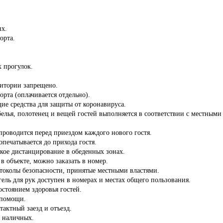
.
их.
орта.
 прогулок.
ритории запрещено.
орта (оплачивается отдельно).
ие средства для защиты от коронавируса.
белья, полотенец и вещей гостей выполняется в соответствии с местны
роводится перед приездом каждого нового гостя.
опечатывается до прихода гостя.
кое дистанцирование в обеденных зонах.
 в объекте, можно заказать в номер.
отоколы безопасности, принятые местными властями.
ель для рук доступен в номерах и местах общего пользования.
состоянием здоровья гостей.
 помощи.
тактный заезд и отъезд.
з наличных.