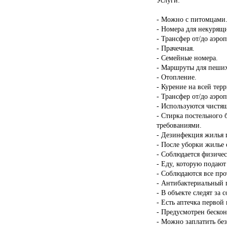
- Можно с питомцами
- Номера для некурящ
- Трансфер от/до аэроп
- Прачечная.
- Семейные номера.
- Маршруты для пеших
- Отопление.
- Курение на всей тер
- Трансфер от/до аэроп
- Используются чистящ
- Стирка постельного 
требованиями.
- Дезинфекция жилья п
- После уборки жилье 
- Соблюдается физичес
- Еду, которую подают
- Соблюдаются все пр
- Антибактериальный г
- В объекте следят за 
- Есть аптечка первой
- Предусмотрен бескон
- Можно заплатить бе