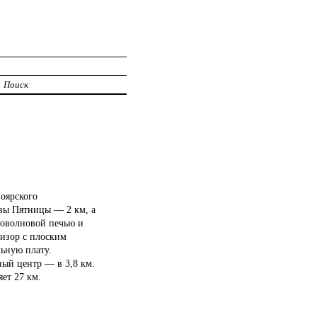
Поиск
оярского
евы Пятницы — 2 км, а
роволновой печью и
визор с плоским
льную плату.
ный центр — в 3,8 км.
ет 27 км.