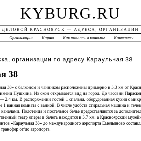
KYBURG.RU
ДЕЛОВОЙ КРАСНОЯРСК — АДРЕСА, ОРГАНИЗАЦИИ
а
Организации
Карта
Как попасть в каталог
Контакты
ка, организации по адресу Караульная 38
я 38
ьная
38» с балконом и чайником расположены примерно в 3,3 км от Красн
 имени Пушкина. Из окон открывается вид на город. До часовни Параск
— 2,4 км. В распоряжении гостей 1 спальня, оборудованная кухня с мик
е 1 ванная комната с ванной. В числе удобств стиральная машина и теле
каналами. Полотенца и постельное белье предоставляются за дополните
твенный театр оперы и балета находится в 3,7 км, а Красноярский музей
ентов «Караульная 38» до международного аэропорта Емельяново составля
трансфер от/до аэропорта.