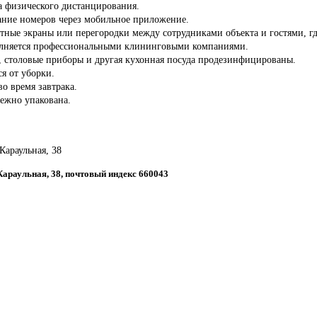
а физического дистанцирования.
ние номеров через мобильное приложение.
тные экраны или перегородки между сотрудниками объекта и гостями, гд
олняется профессиональными клининговыми компаниями.
ы, столовые приборы и другая кухонная посуда продезинфицированы.
ся от уборки.
во время завтрака.
дежно упакована.
 Караульная, 38
 Караульная, 38, почтовый индекс 660043