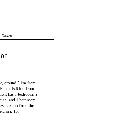
Поиск
599
le, around 5 km from
iFi and is 6 km from
ment has 1 bedroom, a
chine, and 1 bathroom
yev is 5 km from the
амзина, 16.