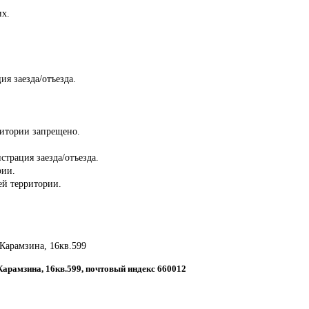
их.
ия заезда/отъезда.
ритории запрещено.
страция заезда/отъезда.
рии.
сей территории.
 Карамзина, 16кв.599
 Карамзина, 16кв.599, почтовый индекс 660012