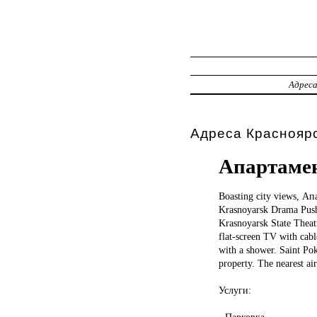
Адрес
Адреса Красноярс
Апартамен
Boasting city
views, Ап
Krasnoyarsk Drama Pushk
Krasnoyarsk State Thea
flat-screen TV with cab
with a shower. Saint Po
property. The nearest a
Услуги:
- Парковка.