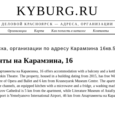
KYBURG.RU
ДЕЛОВОЙ КРАСНОЯРСК — АДРЕСА, ОРГАНИЗАЦИИ
а
Организации
Карта
Как попасть в каталог
Контакты
ка, организации по адресу Карамзина 16кв.
ты на Карамзина, 16
артаменты на Карамзина, 16 offers accommodation with a balcony and a kett
in Theatre. The property, housed in a building dating from 2015, has free W
tre of Opera and Ballet and 6 km from Krasnoyarsk Museum Centre. The apart
le channels, an equipped kitchen with a microwave and a fridge, a washing ma
krov Cathedral is 5 km from the apartment, while Literature Museum of Astafi
irport is Yemelyanovo International Airport, 46 km from Апартаменты на Кар