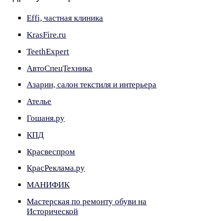
Effi, частная клиника
KrasFire.ru
TeethExpert
АвтоСпецТехника
Азарин, салон текстиля и интерьера
Ателье
Гошаня.ру
КПД
Красвеспром
КрасРеклама.ру
МАНИФИК
Мастерская по ремонту обуви на
Исторической