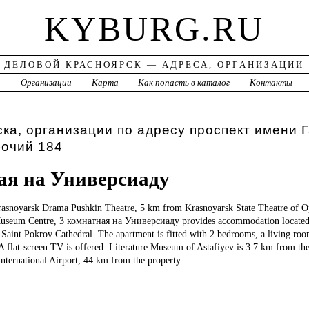
KYBURG.RU
ДЕЛОВОЙ КРАСНОЯРСК — АДРЕСА, ОРГАНИЗАЦИИ
а
Организации
Карта
Как попасть в каталог
Контакты
ка, организации по адресу проспект имени 
бочий 184
ая на Универсиаду
snoyarsk Drama Pushkin Theatre, 5 km from Krasnoyarsk State Theatre of Op
seum Centre, 3 комнатная на Универсиаду provides accommodation located 
Saint Pokrov Cathedral. The apartment is fitted with 2 bedrooms, a living roo
A flat-screen TV is offered. Literature Museum of Astafiyev is 3.7 km from th
nternational Airport, 44 km from the property.