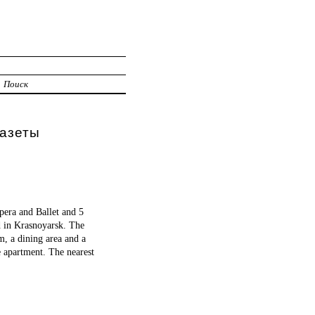
Поиск
Газеты
era and Ballet and 5
in Krasnoyarsk. The
m, a dining area and a
e apartment. The nearest