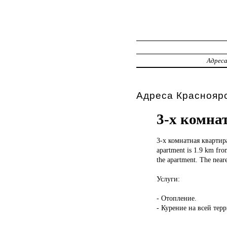
Адрес
Адреса Красноярс
3-x комна
3-x комнатная
квартира
apartment is 1.9 km fro
the apartment. The neare
Услуги:
- Отопление.
- Курение на всей тер