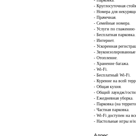
- Круглосуточная стой
- Номера для некурящ
- Прачечная.
- Семейные номера.
- Услуги по глажению
- Бесплатная парковка.
- Интернет.
- Ускоренная регистрац
- Звукоизолированные
- Отопление.
- Хранение багажа.
- Wi-Fi.
- Бесплатный Wi-Fi.
- Курение на всей тер
- Общая кухня.
- Общий лаундж/гости
- Ежедневная уборка.
- Парковка (на террит
- Частная парковка.
- Wi-Fi доступен на в
- Настольные игры и/и
Адрес