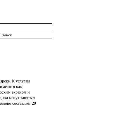
Поиск
рске. К услугам
 имеются как
лоским экраном и
ыха могут заняться
яново составляет 29