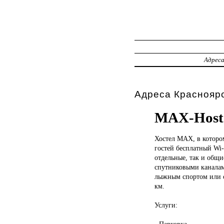
Адрес
Адреса Красноярс
MAX-Host
Хостел MAX,
в котор
гостей бесплатный Wi-
отдельные, так и общи
спутниковыми каналам
лыжным спортом или о
км.
Услуги:
- Парковка.