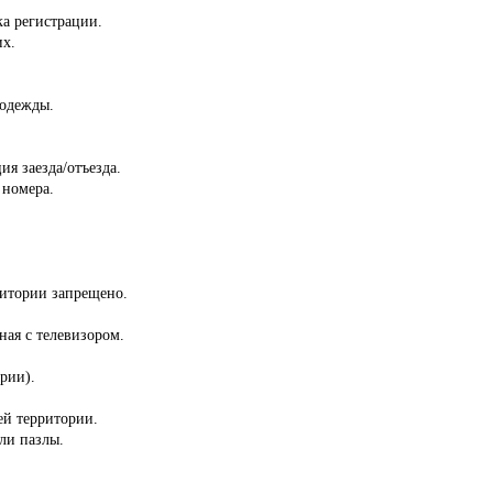
ка регистрации.
их.
 одежды.
ия заезда/отъезда.
 номера.
ритории запрещено.
ная с телевизором.
ории).
сей территории.
ли пазлы.