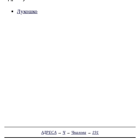
Лукошко
АДРЕСА
→
Ч
→
Чкалова
→
191