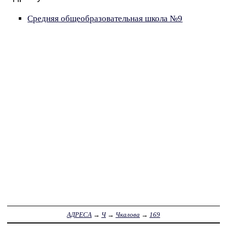
Средняя общеобразовательная школа №9
АДРЕСА
→
Ч
→
Чкалова
→
169