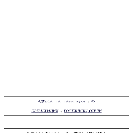
АДРЕСА
→
А
→
Авиаторов
→
45
ОРГАНИЗАЦИИ
→
ГОСТИНИЦЫ, ОТЕЛИ
© 2014
KYBURG.RU
— ВСЕ ПРАВА ЗАЩИЩЕНЫ.