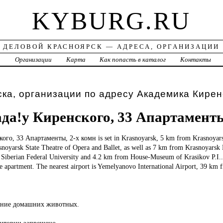
KYBURG.RU
ДЕЛОВОЙ КРАСНОЯРСК — АДРЕСА, ОРГАНИЗАЦИИ
а
Организации
Карта
Как попасть в каталог
Контакты
ка, организации по адресу Академика Кирен
да!у Киренского, 33 Апартаменты
кого,
33 Апартаменты, 2-х комн is set in Krasnoyarsk, 5 km from Krasnoya
noyarsk State Theatre of Opera and Ballet, as well as 7 km from Krasnoyars
 Siberian Federal University and 4.2 km from House-Museum of Krasikov P.I.
e apartment. The nearest airport is Yemelyanovo International Airport, 39 km f
ение домашних животных.
ритории запрещено.