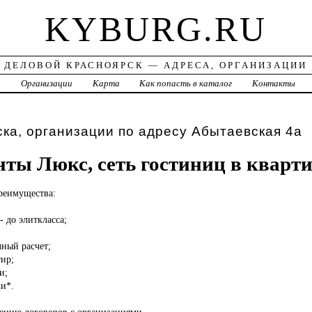
KYBURG.RU
ДЕЛОВОЙ КРАСНОЯРСК — АДРЕСА, ОРГАНИЗАЦИИ
а
Организации
Карта
Как попасть в каталог
Контакты
ка, организации по адресу Абытаевская 4а
ты Люкс, сеть гостиниц в кварт
реимущества:
- до элиткласса;
ный расчет;
ир;
и;
и*.
ению договоров с организациями.