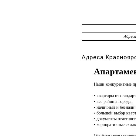
Адрес
Адреса Красноярс
Апартамен
Наши конкурентные
п
• квартиры от стандарт
• все районы города;
• наличный и безналич
• большой выбор кварт
• документы отчетност
• корпоративные скидк
Мы будем рады заключ