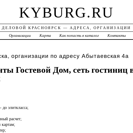
KYBURG.RU
ДЕЛОВОЙ КРАСНОЯРСК — АДРЕСА, ОРГАНИЗАЦИИ
а
Организации
Карта
Как попасть в каталог
Контакты
ка, организации по адресу Абытаевская 4а
ты Гостевой Дом, сеть гостиниц 
х
- до элиткласса;
ный расчет;
м картам;
ир;