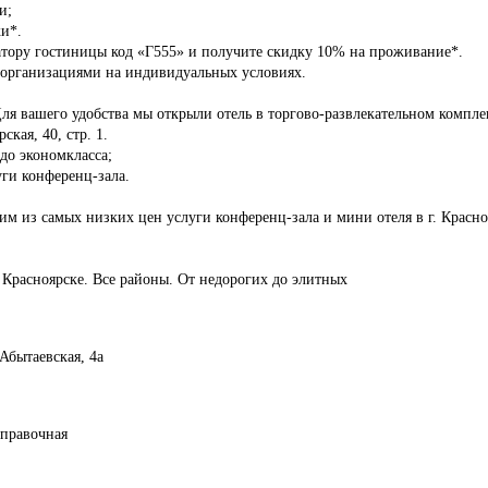
и;
и*.
атору гостиницы код «Г555» и получите скидку 10% на проживание*.
 организациями на индивидуальных условиях.
ля вашего удобства мы открыли отель в торгово-развлекательном комп
ская, 40, стр. 1.
 до экономкласса;
уги конференц-зала.
м из самых низких цен услуги конференц-зала и мини отеля в г. Красно
 Красноярске. Все районы. От недорогих до элитных
 Абытаевская, 4а
справочная