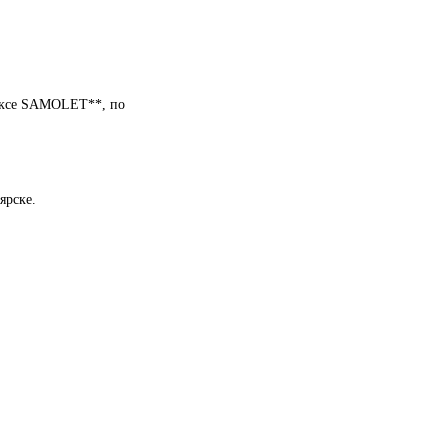
лексе SAMOLET**, по
ярске.