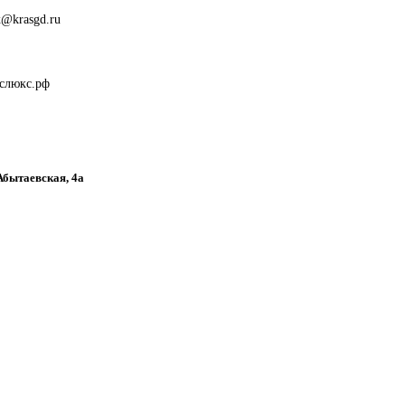
x@krasgd.ru
аслюкс.рф
 Абытаевская, 4а