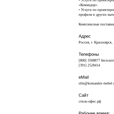
«Командор».
• Услуги по проектир
профиля и других мат
Комплексные поставки
Адрес
Россия, г. Красноярск
Телефоны
[800] 3508877 бесплат
[391] 2528414
eMail
ofm@komandor-mebel.
Сайт
стиль-офис.рф
Рабочее время: