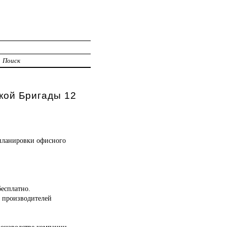
Поиск
кой Бригады 12
планировки офисного
бесплатно.
в производителей
роизводстве компании