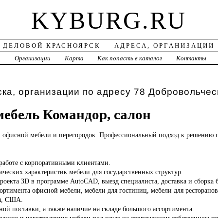
KYBURG.RU
ДЕЛОВОЙ КРАСНОЯРСК — АДРЕСА, ОРГАНИЗАЦИИ
а
Организации
Карта
Как попасть в каталог
Контакты
ка, организации по адресу 78 Добровольчес
ебель Командор, салон
и
офисной мебели и перегородок. Профессиональный подход к решению 
 работе с корпоративными клиентами.
ических характеристик мебели для государственных структур.
роекта 3D в программе AutoCAD, выезд специалиста, доставка и сборка 
ортимента офисной мебели, мебели для гостиниц, мебели для ресторано
я, США.
ной поставки, а также наличие на складе большого ассортимента.
ованию и изготовлению мебели под заказ на современном собственном п