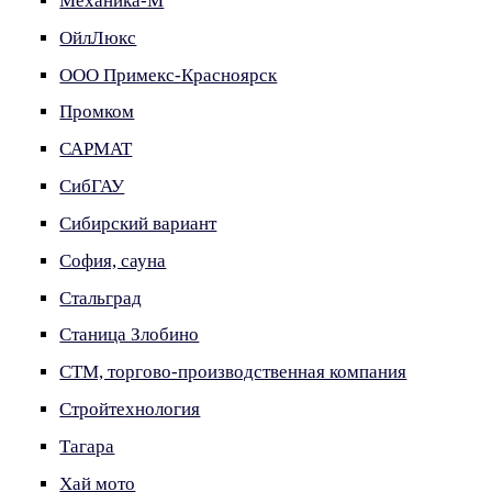
Механика-М
ОйлЛюкс
ООО Примекс-Красноярск
Промком
САРМАТ
СибГАУ
Сибирский вариант
София, сауна
Стальград
Станица Злобино
СТМ, торгово-производственная компания
Стройтехнология
Тагара
Хай мото