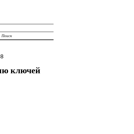
Поиск
98
нию ключей