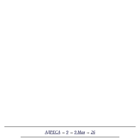
АДРЕСА
→
9
→
9 Мая
→
26